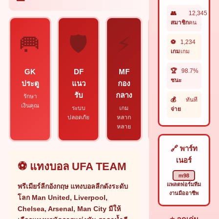
👥
12,345
สมาชิก
คน
🥅
🛡️
⚡
⚽
⚽
1,234
เกม
เกม
GK
DF
MF
FW
🏆
98.7%
ชนะ
ประตู
แนว
กอง
แนว
รับ
กลาง
หน้า
รักษา
💰
ทันที
เงินคุณ
ระบบ
เกม
ทำ
จ่าย
ปลอดภัย
หลาก
กำไร
หลาย
แน่นอน
🔗 พาร์ท
เนอร์
⚽ แทงบอล UFA TEAM
m98
แพลตฟอร์มทีม
พรีเมียร์ลีกอังกฤษ
แทงบอลลีกดังระดับ
งานมืออาชีพ
โลก Man United, Liverpool,
Chelsea, Arsenal, Man City มีให้