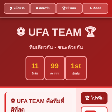
🏠 หน้าแรก
⚽ สมัครทีม
🏆 เข้าเล่น
📞 ติดต่อ
⚽ UFA TEAM 🏆
ทีมเดียวกัน • ชนะด้วยกัน
11
99
1st
ผู้เล่น
คะแนน
อันดับ
🏆 โปรทีม
⚽ UFA TEAM คือทีมที่
ดีที่สุด