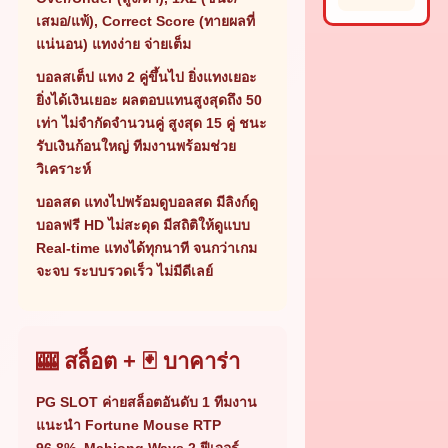
เสมอ/แพ้), Correct Score (ทายผลที่
แน่นอน) แทงง่าย จ่ายเต็ม
บอลสเต็ป
แทง 2 คู่ขึ้นไป ยิ่งแทงเยอะ
ยิ่งได้เงินเยอะ ผลตอบแทนสูงสุดถึง 50
เท่า ไม่จำกัดจำนวนคู่ สูงสุด 15 คู่ ชนะ
รับเงินก้อนใหญ่ ทีมงานพร้อมช่วย
วิเคราะห์
บอลสด
แทงไปพร้อมดูบอลสด มีลิงก์ดู
บอลฟรี HD ไม่สะดุด มีสถิติให้ดูแบบ
Real-time แทงได้ทุกนาที จนกว่าเกม
จะจบ ระบบรวดเร็ว ไม่มีดีเลย์
🎰 สล็อต + 🃏 บาคาร่า
PG SLOT
ค่ายสล็อตอันดับ 1 ทีมงาน
แนะนำ Fortune Mouse RTP